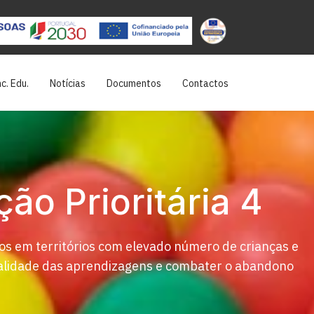
c. Edu.
Notícias
Documentos
Contactos
ão Prioritária 4
os em territórios com elevado número de crianças e
 qualidade das aprendizagens e combater o abandono